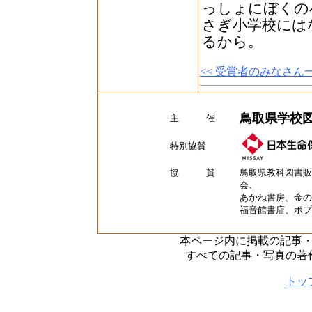
っしょにぼくの
さぎ小学校には
るから。
<< 受賞者のみなさん
鳥取県学校
主 催
特別協賛
協 賛
鳥取県教科図書販
会、
あかね書房、金の
福音館書店、ポプ
本ページ内に掲載の記事
すべての記事・写真の著
トッ