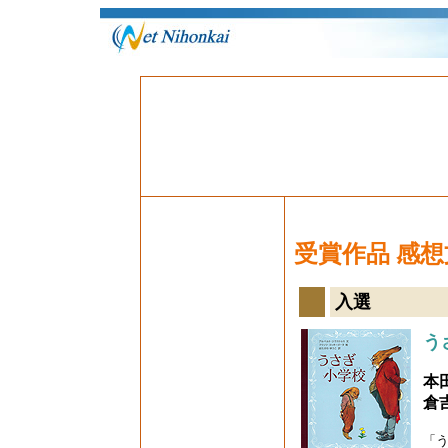
受賞作品 感
入選
う
本
倉
「