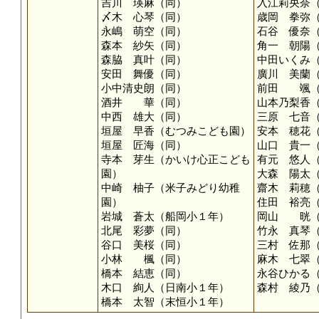
吉川 瑛麻（同）
入江莉央奈
〆木 心琴（同）
歳岡 拳弥
永嶋 萌空（同）
石谷 優奈
森本 紗矢（同）
角一 朝陽
森脇 真叶（同）
中田いくみ
安田 舞優（同）
廣川 美蘭
小中清史朗（同）
前田 颯（
酒井 華（同）
山本乃梨香
中西 雄大（同）
三原 七音
垣屋 早香（むつみこども園）
安本 穂花
垣屋 匠海（同）
山口 貴一
寺本 芽生（かいけ心正こども
有元 悠人
園）
大森 陽太
中崎 柚子（米子みどり幼稚
齋木 莉穂
園）
住田 裕亮
岩城 蒼太（船岡小１年）
岡山 晄（
北尾 彩夢（同）
竹永 真琴
谷口 美桜（同）
三村 佐那
小林 楓（同）
麻木 七翠
橋本 結恵（同）
永谷ひかる
木口 絢人（日南小１年）
森村 綾乃
橋本 太智（末恒小１年）