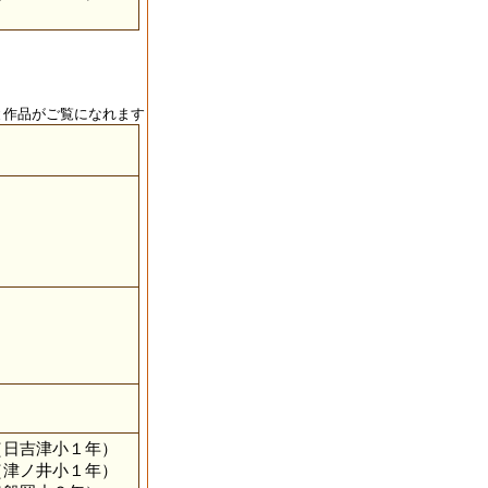
と作品がご覧になれます
（日吉津小１年）
（津ノ井小１年）