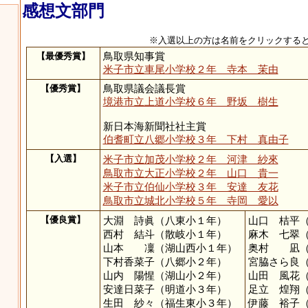
感想文部門
※入選以上の方は名前をクリックする
【最優秀賞】
鳥取県知事賞
米子市立車尾小学校２年 寺本 茉由
【優秀賞】
鳥取県議会議長賞
境港市立上道小学校６年 野坂 樹生
新日本海新聞社社主賞
伯耆町立八郷小学校３年 下村 真由子
【入選】
米子市立加茂小学校２年 河津 紗來
鳥取市立大正小学校２年 山口 貴一
米子市立伯仙小学校３年 安達 友花
鳥取市立城北小学校５年 寺岡 愛以
【優良賞】
大淵 詩眞（八東小１年）
山口 桔平
西村 結斗（散岐小１年）
麻木 七翠
山本 凜（湖山西小１年）
奥村 凪（
下村香菜子（八郷小２年）
宮脇さら良
山内 陽惺（湖山小２年）
山田 風花
安達日菜子（明道小３年）
足立 煌翔
生田 紗々（福生東小３年）
伊藤 裕子