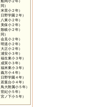
（船岡小２年）
（同）
（米里小２年）
（日野学園２年）
（八東小２年）
（美保小２年）
散岐小２年）
（同）
（会見小２年）
（明道小２年）
（大正小２年）
（浦安小３年）
（福生東小３年）
（成実小３年）
（福米東小３年）
義方小４年）
（日野学園４年）
（若葉台小４年）
（鳥大附属小５年）
（世紀小５年）
（宮ノ下小５年）