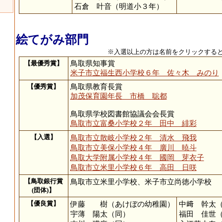
石倉 叶音（明道小３年）
絵てがみ部門
※入選以上の方は名前をクリックする
【最優秀賞】
鳥取県知事賞
米子市立福生西小学校６年 佐々木 みのり
【優秀賞】
鳥取県教育長賞
加茂保育園年長 市橋 聡都
鳥取県学校図書館協議会会長賞
鳥取市立富桑小学校２年 田中 緋彩
【入選】
鳥取市立散岐小学校２年 清水 飛我
鳥取市立美保小学校４年 廣川 暁斗
鳥取大学附属小学校４年 國岡 芽衣子
鳥取市立米里小学校６年 高田 日咲
【鳥取銀行賞
鳥取市立米里小学校、米子市立尚徳小学校
(団体)】
【優良賞】
伊藤 樹（あけぼの幼稚園）
中﨑 幹太
宇薄 陽太（同）
福田 佳世