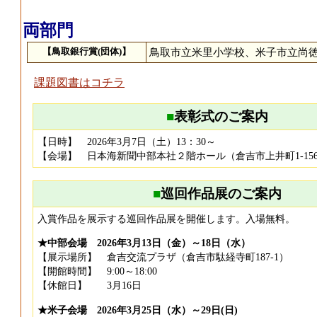
両部門
【鳥取銀行賞(団体)】
鳥取市立米里小学校、米子市立尚
課題図書はコチラ
■
表彰式のご案内
【日時】 2026年3月7日（土）13：30～
【会場】 日本海新聞中部本社２階ホール（倉吉市上井町1-15
■
巡回作品展のご案内
入賞作品を展示する巡回作品展を開催します。入場無料。
★中部会場 2026年3月13日（金）～18日（水）
【展示場所】 倉吉交流プラザ（倉吉市駄経寺町187-1）
【開館時間】 9:00～18:00
【休館日】 3月16日
★米子会場 2026年3月25日（水）～29日(日)