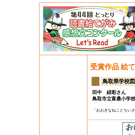
受賞作品 絵
鳥取県学校図
田中 緋彩さん
鳥取市立富桑小学
「おおきなねことちい