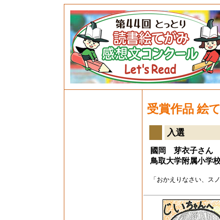
受賞作品 絵
入選
國岡 芽衣子さん
鳥取大学附属小学
「おかえりなさい、ス