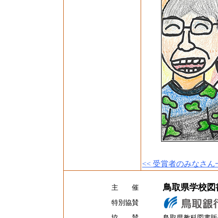
<< 受賞者のみなさん
鳥取県学校図
主 催
特別協賛
協 賛
鳥取県教科図書販