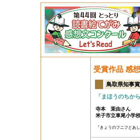
受賞作品 感
鳥取県知事賞
「まほうのちか
寺本 茉由さん
米子市立車尾小学
『きょうのフニフとあ