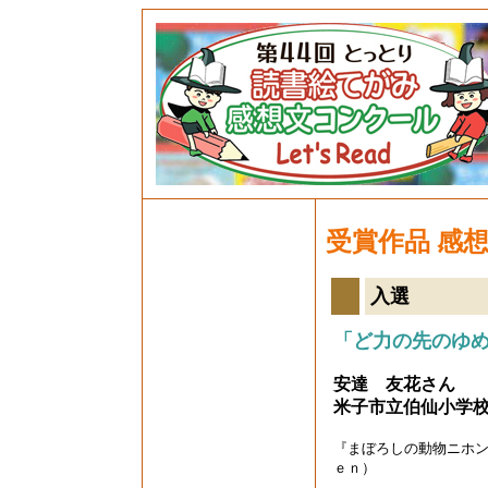
受賞作品 感
入選
「ど力の先のゆ
安達 友花さん
米子市立伯仙小学
『まぼろしの動物ニホ
ｅｎ）