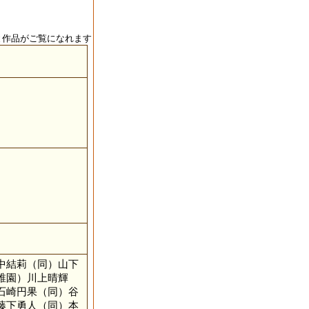
と作品がご覧になれます
中結莉（同）山下
稚園）川上晴輝
石崎円果（同）谷
藤下勇人（同）本