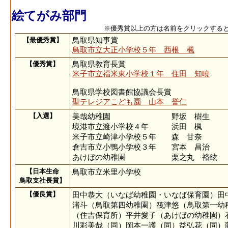
絵てがみ部門
※優秀賞以上の方は名前をクリックする
【最優秀賞】
鳥取県知事賞
鳥取市立大正小学校５年 西根 楓
【優秀賞】
鳥取県教育長賞
米子市立福米東小学校１年 住田 知暁
鳥取県学校図書館協議会長賞
聖テレジアこども園 山本 誉仁
【入選】
美哉幼稚園 野坂 樹生
境港市立渡小学校４年 浜田 楓
米子市立崎津小学校５年 森 甘奈
倉吉市立小鴨小学校３年 宮本 昌治
あけぼの幼稚園 栗之丸 裕絃
【日本生命
鳥取市立米里小学校
鳥取支社長賞】
【優良賞】
田中恭大（いなば幼稚園・いなば保育園）田
渚斗（鳥取第四幼稚園）筏津悠（鳥取第一幼
（住吉保育所）平井愛子（あけぼの幼稚園）
川彩美哉（同）岡本一護（同）益弘花（同）