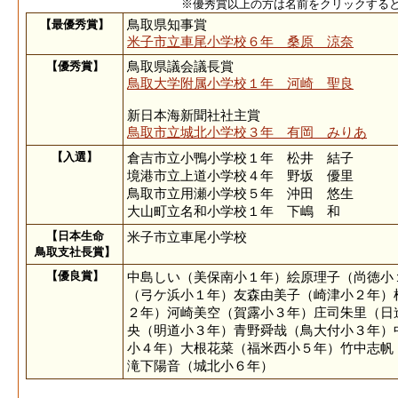
※優秀賞以上の方は名前をクリックする
【最優秀賞】
鳥取県知事賞
米子市立車尾小学校６年 桑原 涼奈
【優秀賞】
鳥取県議会議長賞
鳥取大学附属小学校１年 河崎 聖良
新日本海新聞社社主賞
鳥取市立城北小学校３年 有岡 みりあ
【入選】
倉吉市立小鴨小学校１年 松井 結子
境港市立上道小学校４年 野坂 優里
鳥取市立用瀬小学校５年 沖田 悠生
大山町立名和小学校１年 下嶋 和
【日本生命
米子市立車尾小学校
鳥取支社長賞】
【優良賞】
中島しい（美保南小１年）絵原理子（尚徳小
（弓ケ浜小１年）友森由美子（崎津小２年）
２年）河崎美空（賀露小３年）庄司朱里（日
央（明道小３年）青野舜哉（鳥大付小３年）
小４年）大根花菜（福米西小５年）竹中志帆
滝下陽音（城北小６年）