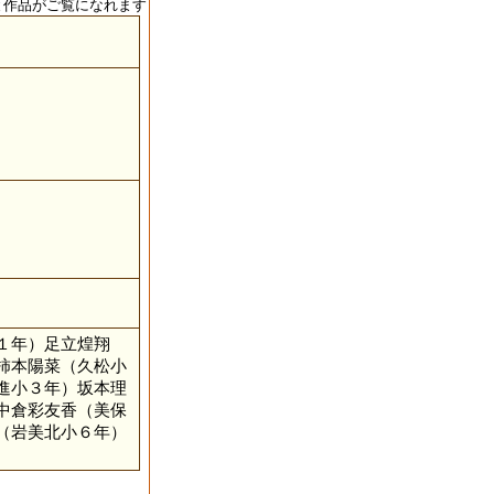
と作品がご覧になれます
１年）足立煌翔
柿本陽菜（久松小
進小３年）坂本理
中倉彩友香（美保
（岩美北小６年）