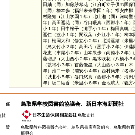
田紬（同）加藤紗希花（江府町立子供の国保
（同）橋本歩（福部未来学園１年）福安由梛
村隆知（江山学園１年）北山湘（同）河崎聖
年）高田遥花（同）谷口暖真（西郷小１年）
小１年）田中桜子（灘手小１年）梅田真帆（
遥仁（渡小１年）関双葉（外江小１年）柿本
年）松岡大和（修立小２年）北浦遥結（米里
（鳥大付小２年）高田巧（灘手小２年）伊藤
花恵（車尾小２年）山本果歩（尚徳小２年）
藤瑠那（大山西小２年）黒木咲花（八橋小３
（就将小３年）首藤優星（大山西小３年）木
年）池口一歩（浦安小４年）西村爽来（名和
（城北小５年）谷口悠真（西郷小５年）海田
年）坂口結香（米里小６年）金地航大（義方
鳥取県学校図書館協議会、新日本海新聞社
 催
鳥取支社
協賛
 賛
鳥取県教科図書販売会社、鳥取県書店商業組合、鳥取県教育
振興会