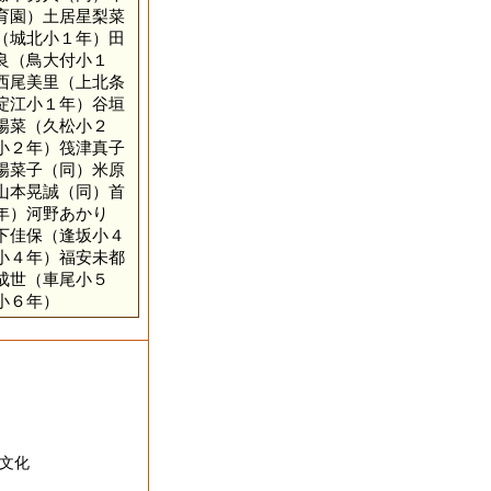
育園）土居星梨菜
（城北小１年）田
良（鳥大付小１
西尾美里（上北条
淀江小１年）谷垣
陽菜（久松小２
小２年）筏津真子
陽菜子（同）米原
山本晃誠（同）首
年）河野あかり
下佳保（逢坂小４
小４年）福安未都
成世（車尾小５
小６年）
文化