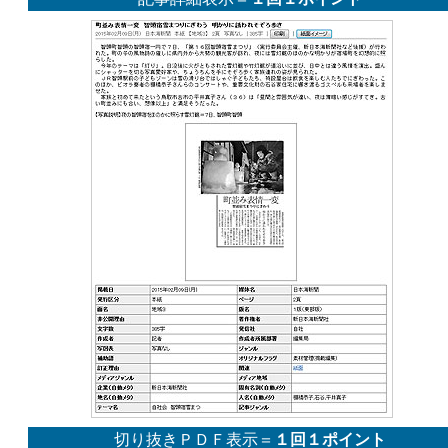
切り抜きＰＤＦ表示＝
１回１ポイント