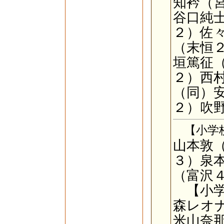
知衿（
谷口純
２）佐
（末恒
垣篤征
２）西
（同）
２）吹
【小学校
山本敦
３）泉
（富沢
【小学
森レオ
米山奈