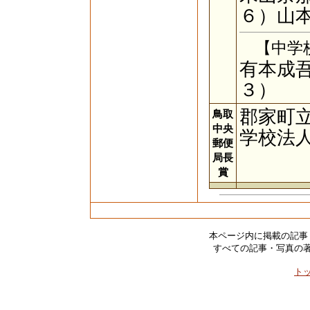
６）山本
【中学
有本成
３）
郡家町
鳥取
中央
学校法
郵便
局長
賞
本ページ内に掲載の記事
すべての記事・写真の
ト