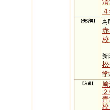
清
４
【優秀賞】
鳥
赤
校
新
松
学
﨑
【入選】
２
青
校