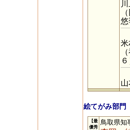
川
（
悠
【
米
（
６
【
山
絵てがみ部門
【最
鳥取県知
優秀