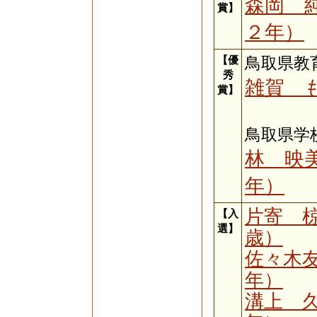
森岡 
賞】
２年）
【優
鳥取県教
秀
雑賀 
賞】
鳥取県学
林 映
年）
片寄 
【入
選】
歳）
佐々木
年）
溝上 