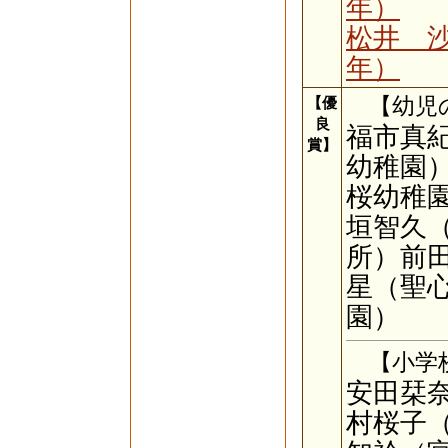
年）
松井 
年）
【優
【幼児
良
福市真
賞】
幼稚園
桜幼稚
垣智久
所）前
星（聖
園）
【小学校
安田栞
村桜子