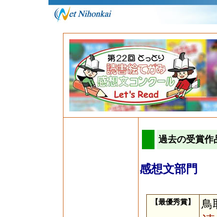
過去の受賞作
感想文部門
【最優秀賞】
鳥