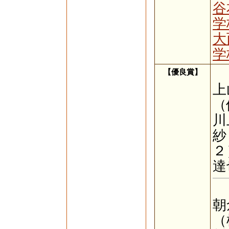
谷
学
大
学
【優良賞】
【
上
（
川
紗
２
達
【
朝
（