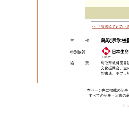
<< 「読書絵てがみ
鳥取県学校
主 催
特別協賛
協 賛
鳥取県教科図書
文化振興会、金
館書店、ポプラ
本ページ内に掲載の記事
すべての記事・写真の
ト