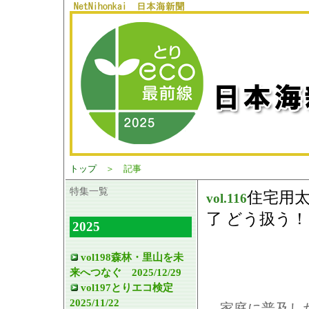
トップ
＞ 記事
特集一覧
住宅用太
vol.
116
了 どう扱う！
2025
vol198森林・里山を未
来へつなぐ 2025/12/29
vol197とりエコ検定
2025/11/22
家庭に普及した