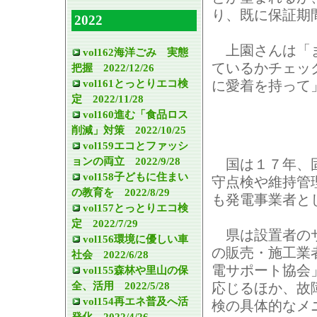
り、既に保証期
2022
上園さんは「ま
vol162海洋ごみ 実態
ているかチェッ
把握 2022/12/26
vol161とっとりエコ検
に愛着を持って
定 2022/11/28
vol160進む「食品ロス
削減」対策 2022/10/25
vol159エコとファッシ
ョンの両立 2022/9/28
国は１７年、固
vol158子どもに住まい
守点検や維持管
の教育を 2022/8/29
も発電事業者と
vol157とっとりエコ検
定 2022/7/29
県は設置者のサ
vol156環境に優しい車
の販売・施工業
社会 2022/6/28
電サポート協会
vol155森林や里山の保
全、活用 2022/5/28
応じるほか、故
vol154再エネ普及へ活
検の具体的なメ
発化 2022/4/26