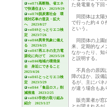
vol171高断熱、省エネ
た発電量を下回
で快適住まい 2023/9/29
vol170脱炭素社会 環
同団体は太陽光
境対応車の普及・拡大
で行った約４０
へ 2023/8/27
という。
vol169とっとりエコ検
定 2023/7/26
同団体の上園由
vol168異常気象に備え
る 2023/6/25
来、定期的なメ
vol167再エネの主力電
なかったり、知
源化に向けて 2023/5/28
と説明する。
vol166地域の環境保
全 身近にできること
不具合の原因は
2023/4/26
障のほか、設備
vol165とっとりエコ検
るが、主にパネ
定 2023/3/29
vol164「食品ロス」削
が違う場合もあ
減推進 2023/2/25
vol163学校の取り組み
販売業者が窓口
紹介 2023/1/27
とが望まれるが