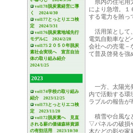
県内の住宅用太
vol178脱炭素経営に導
により急増。１
く 2024/4/30
する電力を賄っ
vol177とっとりエコ検
定 2024/3/31
活用策として、
vol176脱炭素地域先行
電気自動車など
モデルに 2024/2/28
vol175２０５０年脱炭
会社への売電－
素社会実現へ 宣言自治
て普及啓発を強
体の取り組み紹介
2024/1/25
2023
一方、太陽光発
vol174学校の取り組み
内で活動する環
紹介 2023/12/25
ラブルの報告が
vol173とっとりエコ検
定 2023/11/28
積雪や台風など
vol172脱炭素へ 見直
▽パネルの破損
される薪の価値森林資源
の有効活用 2023/10/30
木などの影や家