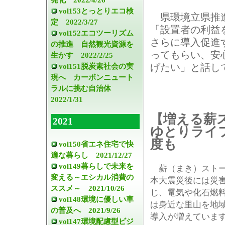
vol153とっとりエコ検
県環境立県推進
定 2022/3/27
「設置者の利益
vol152エコツーリズム
さらに導入促進
の推進 自然観光資源を
ってもらい、安
生かす 2022/2/25
vol151脱炭素社会の実
げたい」と話し
現へ カーボンニュート
ラルに挑む自治体
2022/1/31
【増える薪
2021
ゆとりライ
度も
vol150省エネ住宅で快
適な暮らし 2021/12/27
vol149暮らしで未来を
薪（まき）ストー
変える～エシカル消費の
本大震災後には災
ススメ～ 2021/10/26
じ、電気や化石燃
vol148環境に優しい車
は身近な里山を地
の普及へ 2021/9/26
導入が増えていま
vol147環境配慮型ビジ