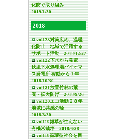
化防ぐ取り組み
2019/1/30
2018
vol123対策広め、温暖
化防止 地域で活躍する
サポート活動 2018/12/27
vol122下水から発電
秋里下水処理場バイオマ
ス発電所 稼動から１年
2018/10/30
vol121放置竹林の荒
廃・拡大防げ 2018/9/26
vol120エコ活動２８年
地域に共感の輪
2018/8/30
vol119雑草が生えない
有機米栽培 2018/6/28
vol118循環型社会を目