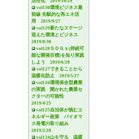
活性化 2019/10/29
vol130環境ビジネス最
前線 先駆的な再エネ活
用 2019/9/27
vol129新たなステージ
迎えた環境とビジネス
2019/8/30
vol128ＳＤＧｓ(持続可
能な開発目標)を知り実践
しよう 2019/6/28
vol127できることから
温暖化防止 2019/5/27
vol126環境保全型農業
の実践 開かれた農業セ
クターの可能性
2019/4/25
vol125自治体が挑むエ
ネルギー政策 バイオマ
ス発電の取り組み
2019/2/28
vol124山を守る 温暖