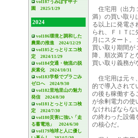
vol187うみぽす甲子
園 2025/1/29
住宅用（出力
満）の買い取り
2024
る以上に発電さ
られ、ＦＩＴに
vol186環境と調和した
月にスタート。
農業の推進 2024/12/29
買い取り期間が
vol185とっとりエコ検
降、順次満了と
定 2024/11/29
買い取り義務が
vol184交通・物流の脱
炭素化 2024/10/31
vol183学祭でプラごみ
住宅用は元々
ゼロへ 2024/9/30
的で導入されて
vol182里地里山の魅力
の後も稼働する
発信 2024/8/30
が余剰電力の使
vol181とっとりエコ検
なければならな
定 2024/7/30
の終わった設備
vol180災害に強い「走
る蓄電池」 2024/6/30
の核心だ。
vol179地球と人に優し
い暮らし 2024/5/30