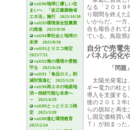
vol196地球に優しい住
なる「２０１９
まいへ 「改正建築物省
り期間を終えた
エネ法」施行 2025/10/30
いからだ。一方
vol195環境保全型農業
合も報告されて
の推進 2025/9/30
ている。鳥取県
vol194車社会と地球の
未来 2025/8/30
自分で売電
vol193とりエコ検定
パネル劣化
2025/7/31
vol192海の環境や景観
「問題
守る 2025/6/28
vol191「食品ロス」削
太陽光発電は
減対策進む 2025/5/29
vol190再エネの地産地
ギー電力の柱と
消～持続可能な未来へ
導入を支援する
～ 2025/4/29
後の２０１２年
vol189とっとりエコ検
らの脱却と再生
定 2025/3/28
し固定価格買い
vol188進む環境教育
Ｔ）が始まった
2025/2/24