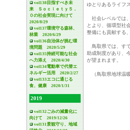
vol138目指すべき未
ゆとりあるライフ
来 Ｓｏｃｉｅｔｙ５．
０の社会実現に向けて
社会レベルでは、
2020/8/29
とより、循環型社
vol137環境守る森林、
整備にも貢献する
林業 2020/6/29
vol136自治体が挑む環
鳥取県では、すで
境問題 2020/5/29
助成制度があり、
vol135持続可能な社会
へ力添え 2020/4/30
が望まれます。
vol134電動車で代替エ
ネルギー活用 2020/2/27
（鳥取県地球温暖
vol133エコに通じる
食、健康 2020/1/31
2019
vol132ごみの減量化に
向けて 2019/12/26
vol131景観守り、地域