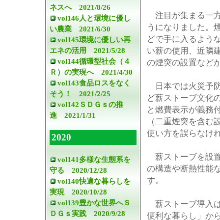
ネスへ 2021/8/26
注目が集まる一方
vol146人と環境に優し
うになりました。
い農業 2021/6/30
どで手に入るよう
vol145環境に優しい再
エネの活用 2021/5/28
い薪の使用、近隣
vol144循環型社会（４
の煙突の設置など
Ｒ）の実現へ 2021/4/30
vol143食品ロスをなく
日本では火災予防
そう！ 2021/2/25
ど薪ストーブ文化
vol142ＳＤＧｓの推
と燃費表示が義務
進 2021/1/31
（二重煙突を含む
使い方を誤らなけ
2020
薪ストーブを設置
vol141多様な生態系を
の構造や断熱性能
守る 2020/12/28
す。
vol140快適な暮らしを
実現 2020/10/28
vol139豊かな世界へＳ
薪ストーブ導入は
ＤＧｓ実践 2020/9/28
便利な暮らし」か