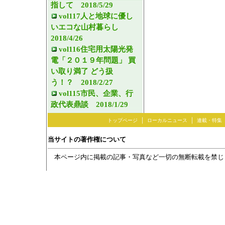
指して 2018/5/29
vol117人と地球に優し
いエコな山村暮らし
2018/4/26
vol116住宅用太陽光発
電「２０１９年問題」 買
い取り満了 どう扱
う！？ 2018/2/27
vol115市民、企業、行
政代表鼎談 2018/1/29
｜
｜
トップページ
ローカルニュース
連載・特集
当サイトの著作権について
本ページ内に掲載の記事・写真など一切の無断転載を禁じ
ネットワーク上の著作権について（日本新聞協会）