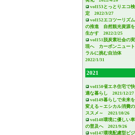
vol153とっとりエコ検
定 2022/3/27
vol152エコツーリズム
の推進 自然観光資源を
生かす 2022/2/25
vol151脱炭素社会の実
現へ カーボンニュート
ラルに挑む自治体
2022/1/31
2021
vol150省エネ住宅で快
適な暮らし 2021/12/27
vol149暮らしで未来を
変える～エシカル消費の
ススメ～ 2021/10/26
vol148環境に優しい車
の普及へ 2021/9/26
vol147環境配慮型ビジ