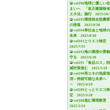
vol196地球に優しい住
まいへ 「改正建築物省
エネ法」施行 2025/10/
vol195環境保全型農業
の推進 2025/9/30
vol194車社会と地球の
未来 2025/8/30
vol193とりエコ検定
2025/7/31
vol192海の環境や景観
守る 2025/6/28
vol191「食品ロス」削
減対策進む 2025/5/29
vol190再エネの地産地
消～持続可能な未来へ
～ 2025/4/29
vol189とっとりエコ検
定 2025/3/28
vol188進む環境教育
2025/2/24