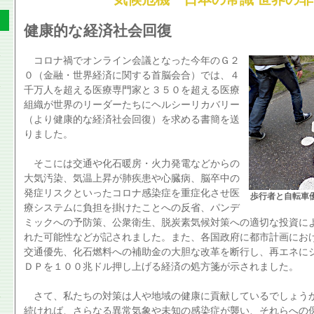
健康的な経済社会回復
コロナ禍でオンライン会議となった今年のＧ２
０（金融・世界経済に関する首脳会合）では、４
千万人を超える医療専門家と３５０を超える医療
組織が世界のリーダーたちにヘルシーリカバリー
（より健康的な経済社会回復）を求める書簡を送
りました。
そこには交通や化石暖房・火力発電などからの
大気汚染、気温上昇が肺疾患や心臓病、脳卒中の
発症リスクといったコロナ感染症を重症化させ医
歩行者と自転車
療システムに負担を掛けたことへの反省、パンデ
ミックへの予防策、公衆衛生、脱炭素気候対策への適切な投資に
れた可能性などが記されました。また、各国政府に都市計画にお
交通優先、化石燃料への補助金の大胆な改革を断行し、再エネに
ＤＰを１００兆ドル押し上げる経済の処方箋が示されました。
さて、私たちの対策は人や地域の健康に貢献しているでしょう
続ければ、さらなる異常気象や未知の感染症が襲い、それらへの