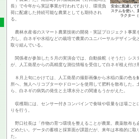
長）で今年から実証事業が行われており、環境負
安全に配慮して
ステムを使い、
荷に配慮した持続可能な農業としても期待され
ラクター（
る。
農林水産省のスマート農業技術の開発・実証プロジェクト事業
力し、白ネギや水稲などの栽培で農業のユニバーサルデザイン化
取り組んでいる。
関係者が参加した５月の実演会では、自動操舵（そうだ）シス
が、人工衛星からの高精度な測位情報を受信して白ネギ植え付け
８月上旬にかけては、人工衛星の撮影画像から水稲の葉の色を
所へ、無人ヘリコプターやドローンを使用して肥料を散布した。
ら、白ネギの病気の発生と土壌水分との関連もうかがえた。
収穫期には、センサー付きコンバインで食味や収量をほ場ごと
りを行う。
野口社長は「作物の育つ環境を整えることが農業。農薬散布も
どめたい。データの蓄積と採算面が課題だが、来年は本格的に取
た。