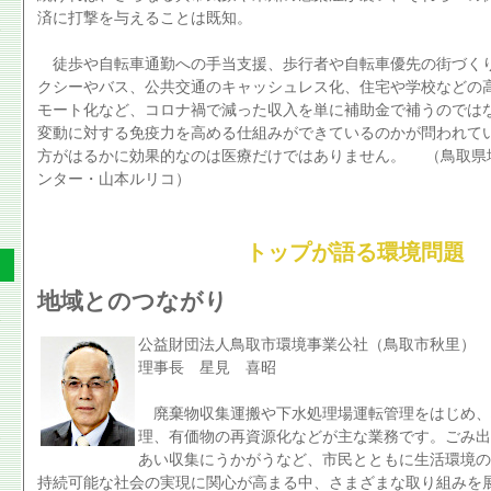
済に打撃を与えることは既知。
徒歩や自転車通勤への手当支援、歩行者や自転車優先の街づく
クシーやバス、公共交通のキャッシュレス化、住宅や学校などの
モート化など、コロナ禍で減った収入を単に補助金で補うのでは
変動に対する免疫力を高める仕組みができているのかが問われて
方がはるかに効果的なのは医療だけではありません。 （鳥取県
ンター・山本ルリコ）
トップが語る環境問題
地域とのつながり
公益財団法人鳥取市環境事業公社（鳥取市秋里）
理事長 星見 喜昭
廃棄物収集運搬や下水処理場運転管理をはじめ、
理、有価物の再資源化などが主な業務です。ごみ出
あい収集にうかがうなど、市民とともに生活環境の
持続可能な社会の実現に関心が高まる中、さまざまな取り組みを