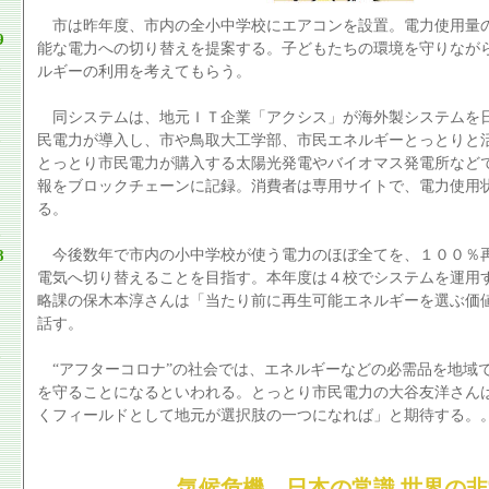
市は昨年度、市内の全小中学校にエアコンを設置。電力使用量
9
能な電力への切り替えを提案する。子どもたちの環境を守りなが
ルギーの利用を考えてもらう。
同システムは、地元ＩＴ企業「アクシス」が海外製システムを
民電力が導入し、市や鳥取大工学部、市民エネルギーとっとりと
とっとり市民電力が購入する太陽光発電やバイオマス発電所など
報をブロックチェーンに記録。消費者は専用サイトで、電力使用
る。
8
今後数年で市内の小中学校が使う電力のほぼ全てを、１００％
電気へ切り替えることを目指す。本年度は４校でシステムを運用
略課の保木本淳さんは「当たり前に再生可能エネルギーを選ぶ価
話す。
“アフターコロナ”の社会では、エネルギーなどの必需品を地域
を守ることになるといわれる。とっとり市民電力の大谷友洋さん
くフィールドとして地元が選択肢の一つになれば」と期待する。
気候危機 日本の常識 世界の