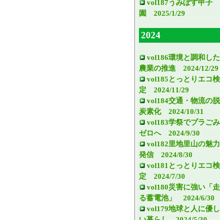
vol187うみぽす甲子
園 2025/1/29
2024
vol186環境と調和した
農業の推進 2024/12/29
vol185とっとりエコ検
定 2024/11/29
vol184交通・物流の脱
炭素化 2024/10/31
vol183学祭でプラごみ
ゼロへ 2024/9/30
vol182里地里山の魅力
発信 2024/8/30
vol181とっとりエコ検
定 2024/7/30
vol180災害に強い「走
る蓄電池」 2024/6/30
vol179地球と人に優し
い暮らし 2024/5/30