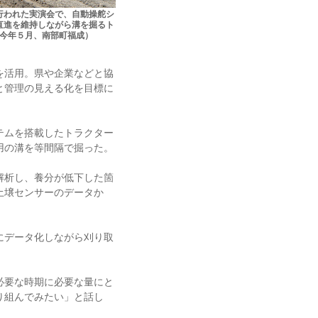
行われた実演会で、自動操舵シ
直進を維持しながら溝を掘るト
今年５月、南部町福成）
を活用。県や企業などと協
と管理の見える化を目標に
テムを搭載したトラクター
用の溝を等間隔で掘った。
解析し、養分が低下した箇
土壌センサーのデータか
にデータ化しながら刈り取
必要な時期に必要な量にと
り組んでみたい」と話し