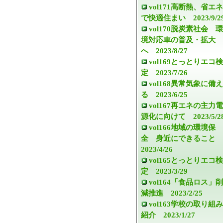
vol171高断熱、省エネ
で快適住まい 2023/9/2
vol170脱炭素社会 環
境対応車の普及・拡大
へ 2023/8/27
vol169とっとりエコ検
定 2023/7/26
vol168異常気象に備え
る 2023/6/25
vol167再エネの主力電
源化に向けて 2023/5/2
vol166地域の環境保
全 身近にできること
2023/4/26
vol165とっとりエコ検
定 2023/3/29
vol164「食品ロス」削
減推進 2023/2/25
vol163学校の取り組み
紹介 2023/1/27