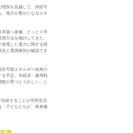
の増加を見越して、持続可
ら、地方が豊かになるエネ
日本版へ改修。とっとり市
活用方法を検討してきた。
で発電した電力に関する情
状況と電源種別が確認でき
再生可能エネルギー由来の
する予定。市経済・雇用戦
値観が育つとうれしい」と
で自給することが市民生活
は「子どもたちが、将来働
。
非常識