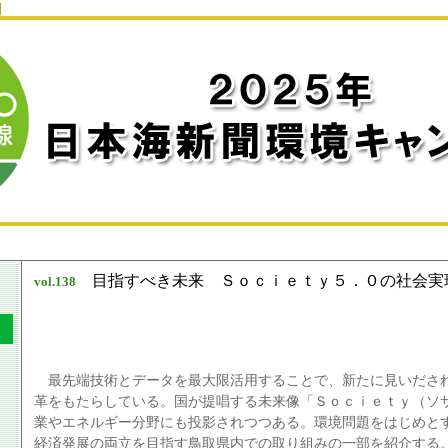
目指すべき未来 Ｓｏｃｉｅｔｙ５．０の社会実
vol.
138
最先端技術とデータを最大限活用することで、新たに見いださ
革をもたらしている。国が提唱する未来像「Ｓｏｃｉｅｔｙ（ソ
業やエネルギー分野にも投影されつつある。環境問題をはじめと
経済発展の両立を目指す鳥取県内での取り組みの一部を紹介する