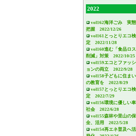
2022
vol162海洋ごみ 実態
把握 2022/12/26
vol161とっとりエコ検
定 2022/11/28
vol160進む「食品ロス
削減」対策 2022/10/25
vol159エコとファッシ
ョンの両立 2022/9/28
vol158子どもに住まい
の教育を 2022/8/29
vol157とっとりエコ検
定 2022/7/29
vol156環境に優しい車
社会 2022/6/28
vol155森林や里山の保
全、活用 2022/5/28
vol154再エネ普及へ活
発化 2022/4/26