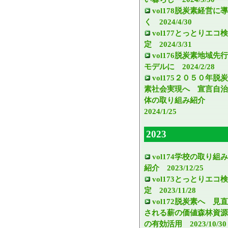
vol178脱炭素経営に導
く 2024/4/30
vol177とっとりエコ検
定 2024/3/31
vol176脱炭素地域先行
モデルに 2024/2/28
vol175２０５０年脱炭
素社会実現へ 宣言自治
体の取り組み紹介
2024/1/25
2023
vol174学校の取り組み
紹介 2023/12/25
vol173とっとりエコ検
定 2023/11/28
vol172脱炭素へ 見直
される薪の価値森林資源
の有効活用 2023/10/30