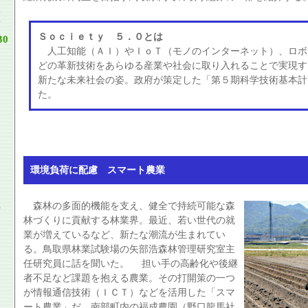
Ｓｏｃｉｅｔｙ ５．０とは
30
人工知能（ＡＩ）やＩｏＴ（モノのインターネット）、ロボ
どの革新技術をあらゆる産業や社会に取り入れることで実現す
新たな未来社会の姿。政府が策定した「第５期科学技術基本計
た。
環境負荷に配慮 スマート農業
森林の多面的機能を支え、健全で持続可能な森
林づくりに貢献する林業界。最近、若い世代の就
業が増えているなど、新たな潮流が生まれてい
る。鳥取県林業試験場の矢部浩森林管理研究室主
任研究員に話を聞いた。
担い手の高齢化や後継
者不足など課題を抱える農業。その打開策の一つ
が情報通信技術（ＩＣＴ）などを活用した「スマ
ート農業」だ。南部町内の福成農園（野口龍馬社