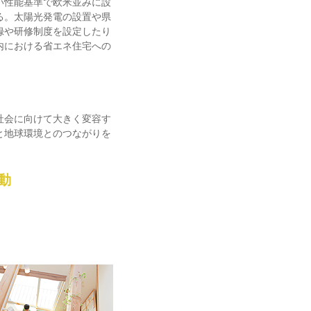
い性能基準で欧米並みに設
る。太陽光発電の設置や県
録や研修制度を設定したり
内における省エネ住宅への
社会に向けて大きく変容す
と地球環境とのつながりを
動