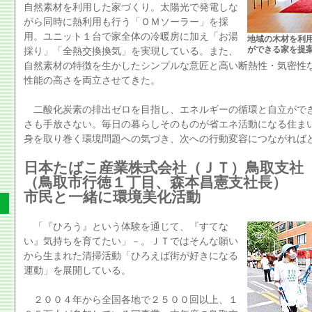
自然素材を利用した家づくり。太陽光で発電しな
がら同時に熱利用も行う「ＯＭソーラー」を採
用。ユニット１台で家全体の冷暖房に加え「お湯
地域の木材を利
ができる家を提
採り」「全熱交換換気」を実現している。また、
自然素材の特徴を生かしたシンプルな意匠と高い断熱性・気密性
性能の高さを両立させてきた。
二酸化炭素の排出ゼロを目指し、エネルギーの循環と自立がで
さも手放さない。毎日の暮らしそのものが省エネ活動になる住ま
身を取り巻く環境問題への気づき、次への行動変容につながれば
日本たばこ産業株式会社（ＪＴ）鳥取支社
（鳥取市行徳１丁目、森本昌憲支社長）
市民と一緒に環境美化活動
「『ひろう』という体験を通じて、『すてな
い』気持ちを育てたい」－。ＪＴではそんな願い
から生まれた清掃活動「ひろえば街が好きになる
運動」を展開している。
２００４年から全国各地で２５００回以上、１