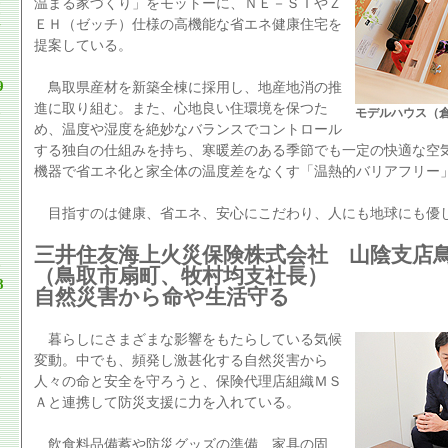
温まる家づくり」をモットーに、ＮＥ－ＳＴやＺ
ＥＨ（ゼッチ）仕様の高機能な省エネ健康住宅を
提案している。
9
鳥取県産材を新築全棟に採用し、地産地消の推
進に取り組む。また、心地良い住環境を保つた
モデルハウス（
め、温度や湿度を絶妙なバランスでコントロール
する独自の仕組みを持ち、寒暖差のある季節でも一定の快適な空
機器で省エネ化と家全体の温度差をなくす「温熱的バリアフリー
目指すのは健康、省エネ、安心にこだわり、人にも地球にも優
三井住友海上火災保険株式会社 山陰支店
（鳥取市扇町、牧村均支社長）
8
自然災害から命や生活守る
暮らしにさまざまな影響をもたらしている気候
変動。中でも、頻発し激甚化する自然災害から
人々の命と安全を守ろうと、保険代理店組織ＭＳ
Ａと連携して防災支援に力を入れている。
飲食料品備蓄や防災グッズの準備、家具の固