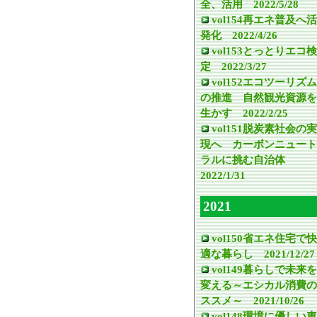
全、活用 2022/5/28
vol154再エネ普及へ活
発化 2022/4/26
vol153とっとりエコ検
定 2022/3/27
vol152エコツーリズム
の推進 自然観光資源を
生かす 2022/2/25
vol151脱炭素社会の実
現へ カーボンニュート
ラルに挑む自治体
2022/1/31
2021
vol150省エネ住宅で快
適な暮らし 2021/12/27
vol149暮らしで未来を
変える～エシカル消費の
ススメ～ 2021/10/26
vol148環境に優しい車