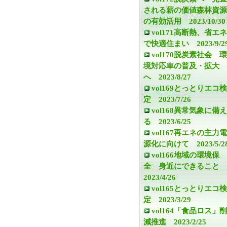
される薪の価値森林資源
の有効活用 2023/10/30
vol171高断熱、省エネ
で快適住まい 2023/9/2
vol170脱炭素社会 環
境対応車の普及・拡大
へ 2023/8/27
vol169とっとりエコ検
定 2023/7/26
vol168異常気象に備え
る 2023/6/25
vol167再エネの主力電
源化に向けて 2023/5/2
vol166地域の環境保
全 身近にできること
2023/4/26
vol165とっとりエコ検
定 2023/3/29
vol164「食品ロス」削
減推進 2023/2/25