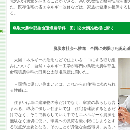
電気の消費量を抑えることができる。高い気密性と断熱性能を備
た、既存住宅の省エネルギー改修などは、家族の健康を担保する
る。
鳥取大農学部生命環境農学科 田川公太朗准教授に聞く
30
脱炭素社会へ推進 全国に先駆けた認定
太陽エネルギーの活用などで住まいをエコにする取り組
みについて、自然エネルギー工学が専門の鳥取大農学部生
命環境農学科の田川公太朗准教授に聞いた。
－環境に優しい住まいとは。これからの住宅に求められ
る性能は。
住まいは単に建築物の家だけでなく、家族の暮らしも含
まれる。環境に優しい住まいでは、住宅を建設するときだ
けでなく、そこで暮らしていく中でもエネルギーや資源を
無駄なく適切に使い、環境への負荷を最小限にしようとす
る視点が重要となる。そのことが身近な自然環境、あるい