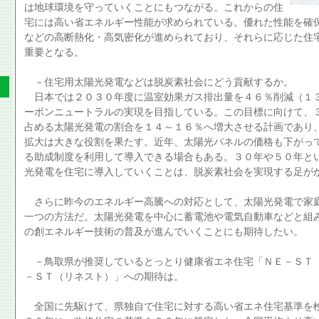
は地球環境を守っていくことにもつながる。これからの住
宅には高い省エネルギー性能が求められている。優れた性能を確
などの高断熱化・高気密化が進められており、それらに応じた住
重要となる。
－住宅用太陽光発電などは脱炭素社会にどう貢献するか。
日本では２０３０年度に温室効果ガス排出量を４６％削減（１
ーボンニュートラルの実現を目指している。この目標に向けて、
占める太陽光発電の割合を１４～１６％へ増大させる計画であり
拡大は大きな役割を果たす。近年、太陽光パネルの価格も下がっ
る助成制度を利用して導入できる場合もある。３０年や５０年と
光発電を住宅に導入していくことは、脱炭素社会を実現する足が
さらに昨今のエネルギー高騰への対応として、太陽光発電で家
一つの方法だ。太陽光発電を中心に蓄電池や電気自動車などと組
の創エネルギー技術の普及が進んでいくことにも期待したい。
－鳥取県が推奨しているとっとり健康省エネ住宅「ＮＥ－ＳＴ
－ＳＴ（リネスト）」への期待は。
全国に先駆けて、県独自で住宅に対する高い省エネ住宅基準を