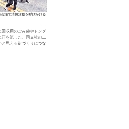
の会場で清掃活動を呼びかける
に回収用のごみ袋やトング
に汗を流した。同支社の二
いと思える街づくりにつな