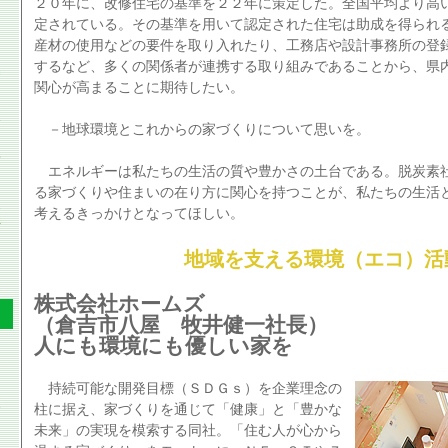
２０年に、改修住宅の基準を２２年に策定した。全国平均より高
定されている。その基準を用いて認定された住宅は助成を得られ
産材の使用などの要件を取り入れたり、工務店や設計事務所の登
するなど、多くの関係者が連携する取り組みであることから、県
関心が高まることに期待したい。
－地球環境とこれからの家づくりについて思いを。
エネルギーは私たちの生活の質や豊かさの土台である。脱炭素
る家づくりや住まいの在り方に関心を持つことが、私たちの生活
考えるきっかけとなってほしい。
地域を支える環境（エコ）活
株式会社ホームズ
（倉吉市八屋 牧井健一社長）
人にも環境にも優しい家を
持続可能な開発目標（ＳＤＧｓ）を企業理念の
柱に据え、家づくりを通じて「健康」と「豊かな
未来」の実現を模索する同社。「住む人が心から