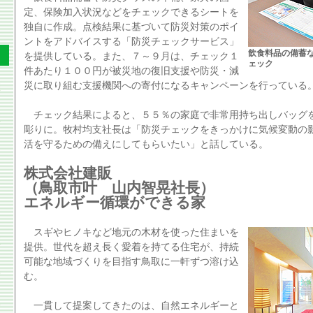
定、保険加入状況などをチェックできるシートを
独自に作成。点検結果に基づいて防災対策のポイ
ントをアドバイスする「防災チェックサービス」
飲食料品の備蓄
を提供している。また、７～９月は、チェック１
ェック
件あたり１００円が被災地の復旧支援や防災・減
災に取り組む支援機関への寄付になるキャンペーンを行っている
チェック結果によると、５５％の家庭で非常用持ち出しバッグ
彫りに。牧村均支社長は「防災チェックをきっかけに気候変動の
活を守るための備えにしてもらいたい」と話している。
株式会社建販
（鳥取市叶 山内智晃社長）
エネルギー循環ができる家
スギやヒノキなど地元の木材を使った住まいを
提供。世代を超え長く愛着を持てる住宅が、持続
可能な地域づくりを目指す鳥取に一軒ずつ溶け込
む。
一貫して提案してきたのは、自然エネルギーと