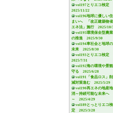
vol197とりエコ検定
2025/11/22
vol196地球に優しい住
まいへ 「改正建築物省
エネ法」施行 2025/10/
vol195環境保全型農業
の推進 2025/9/30
vol194車社会と地球の
未来 2025/8/30
vol193とりエコ検定
2025/7/31
vol192海の環境や景観
守る 2025/6/28
vol191「食品ロス」削
減対策進む 2025/5/29
vol190再エネの地産地
消～持続可能な未来へ
～ 2025/4/29
vol189とっとりエコ検
定 2025/3/28