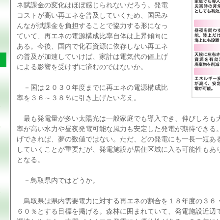
ネ賦課金の変化はほぼ感じられないだろう。発電
コストが高い再エネを普及していくため、国民み
んなが賦課金を負担することで協力する形になっ
ていて、再エネの電源構成比率自体は上昇傾向に
ある。今後、国内で化石資源に依存しない再エネ
の普及が加速していけば、家計は電気代の値上げ
による影響を受けずに済むのではないか。
－国は２０３０年度までに再エネの電源構成比
率を３６～３８％に引き上げたい考え。
最も発電量が多い太陽光は一般家庭でも導入でき、伸びしろも
率が高い水力や昼夜発電可能な風力も安定した発電が期待できる
げできれば、夢の数値ではない。ただ、どの発電にも一長一短あ
していくことが重要だが、発電施設が居住区域に入る可能性もあ
となる。
－鳥取県内ではどうか。
鳥取県は県内需要電力に対する再エネの割合を１８年度の３６
６０％とする目標を掲げる。森林に囲まれていて、発電施設近辺