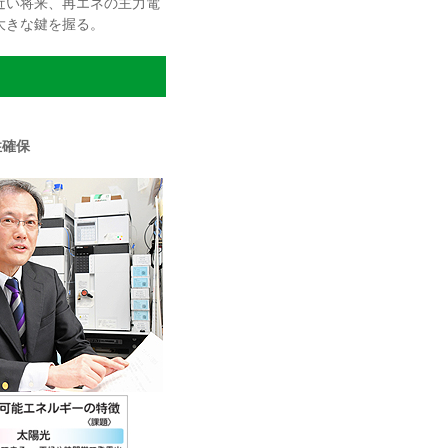
近い将来、再エネの主力電
大きな鍵を握る。
性確保