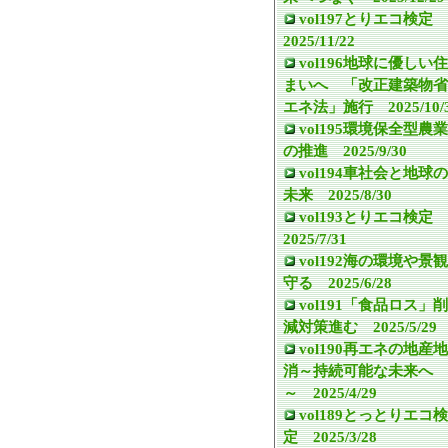
vol197とりエコ検定
2025/11/22
vol196地球に優しい住
まいへ 「改正建築物省
エネ法」施行 2025/10/
vol195環境保全型農業
の推進 2025/9/30
vol194車社会と地球の
未来 2025/8/30
vol193とりエコ検定
2025/7/31
vol192海の環境や景観
守る 2025/6/28
vol191「食品ロス」削
減対策進む 2025/5/29
vol190再エネの地産地
消～持続可能な未来へ
～ 2025/4/29
vol189とっとりエコ検
定 2025/3/28