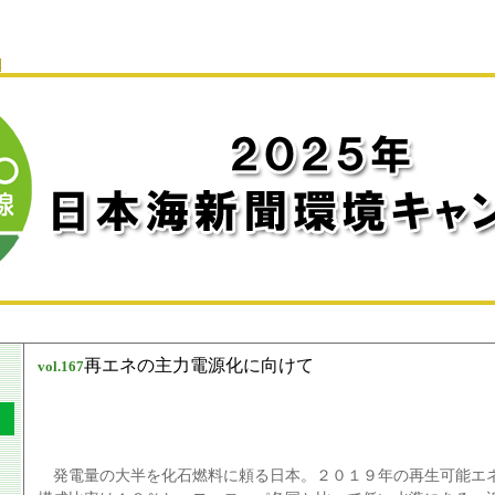
再エネの主力電源化に向けて
vol.
167
発電量の大半を化石燃料に頼る日本。２０１９年の再生可能エ