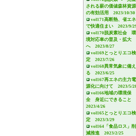
される薪の価値森林資源
の有効活用 2023/10/30
vol171高断熱、省エネ
で快適住まい 2023/9/2
vol170脱炭素社会 環
境対応車の普及・拡大
へ 2023/8/27
vol169とっとりエコ検
定 2023/7/26
vol168異常気象に備え
る 2023/6/25
vol167再エネの主力電
源化に向けて 2023/5/2
vol166地域の環境保
全 身近にできること
2023/4/26
vol165とっとりエコ検
定 2023/3/29
vol164「食品ロス」削
減推進 2023/2/25