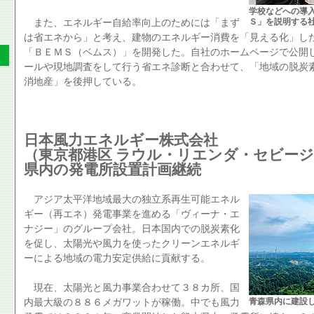
学校などへの導
Ｓ」を説明する
また、エネルギー自給率向上のためには「まず
は省エネから」と考え、建物のエネルギー消費を「見える化」し
「ＢＥＭＳ（ベムス）」を開発した。自社のホームページで公開
ールや現地調査をして行う省エネ診断と合わせて、「地域の脱炭
消地産」を後押している。
日本風力エネルギー株式会社
（東京都港区 ラウル・リエンダ・セビー
県内の発電所設置計画継続
アジア太平洋地域最大の独立系再生可能エネル
ギー（再エネ）発電事業を進める「ヴィーナ・エ
ナジー」のグループ会社。日本国内での脱炭素化
を促し、太陽光や風力を使ったクリーンエネルギ
ーによる地域の電力安定供給に貢献する。
現在、太陽光と風力事業合わせて３８カ所、国
青森県内に建設
内最大級の８８６メガワットが稼働。中でも風力