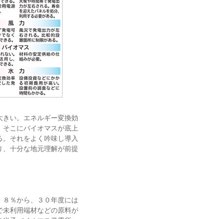
大きい。エネルギー変換効
。そこにバイオマスが底上
る。それをよく吟味し導入
り、十分な地元理解が前提
・８％から、３０年度には
で未利用端材などの原料が