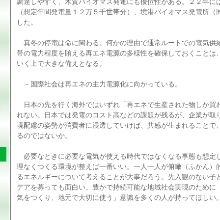
調達しやすく、木質バイオマス発電にも優位性がある。２２年に
（想定年間発電量１２万５千世帯分）、境港バイオマス発電所（
した。
真冬の停電は命に関わる。何かの理由で通常ルートでの電気供
帯の電力程度を賄える再エネ電源の多様性を確保しておくことは
いく上で大きな備えとなる。
－国際社会は再エネの主力電源化に向かっている。
日本の先を行く海外ではいずれ「再エネで生産された物しか買
れない。日本では発電のコスト高などの課題が残るが、企業が取
境配慮の姿勢が消費者に浸透していけば、共感が生まれることで
るのではないか。
必要なときに必要な電気が使える時代ではなくなる事態も想定
理なくつくる環境が整えば一番いい。一人一人が俯瞰（ふかん）
るエネルギーについて考えることが大事だろう。先入観のない子
デアを募っても面白い。豊かで持続可能な地域社会実現のために
気をつくり、地元で大切に使う」意識を多くの人が持ってほしい