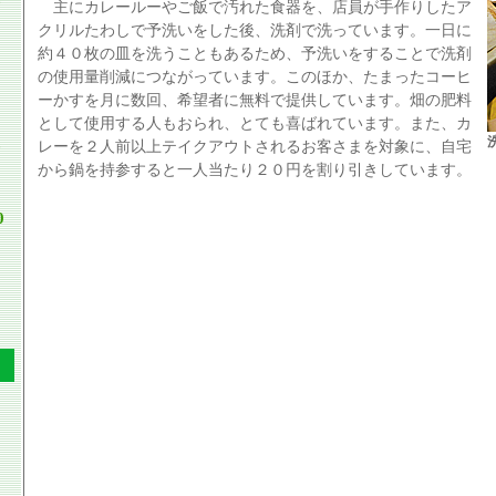
主にカレールーやご飯で汚れた食器を、店員が手作りしたア
クリルたわしで予洗いをした後、洗剤で洗っています。一日に
約４０枚の皿を洗うこともあるため、予洗いをすることで洗剤
の使用量削減につながっています。このほか、たまったコーヒ
ーかすを月に数回、希望者に無料で提供しています。畑の肥料
として使用する人もおられ、とても喜ばれています。また、カ
レーを２人前以上テイクアウトされるお客さまを対象に、自宅
から鍋を持参すると一人当たり２０円を割り引きしています。
0