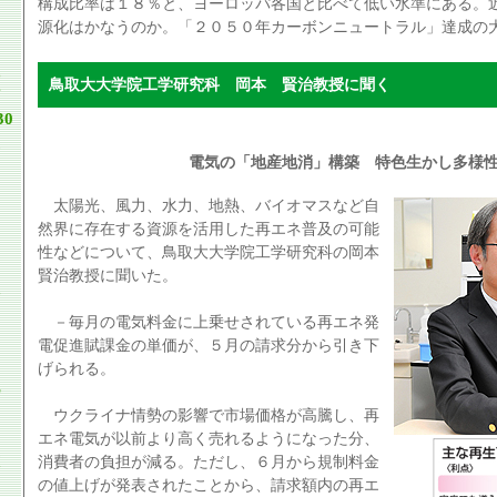
構成比率は１８％と、ヨーロッパ各国と比べて低い水準にある。
源化はかなうのか。「２０５０年カーボンニュートラル」達成の
鳥取大大学院工学研究科 岡本 賢治教授に聞く
30
電気の「地産地消」構築 特色生かし多様
太陽光、風力、水力、地熱、バイオマスなど自
然界に存在する資源を活用した再エネ普及の可能
性などについて、鳥取大大学院工学研究科の岡本
賢治教授に聞いた。
－毎月の電気料金に上乗せされている再エネ発
電促進賦課金の単価が、５月の請求分から引き下
げられる。
ウクライナ情勢の影響で市場価格が高騰し、再
エネ電気が以前より高く売れるようになった分、
消費者の負担が減る。ただし、６月から規制料金
の値上げが発表されたことから、請求額内の再エ