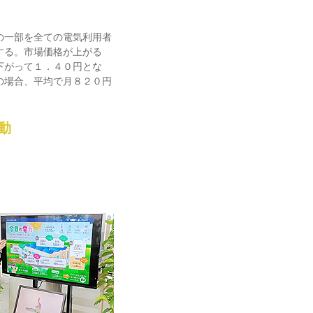
の一部を全ての電気利用者
する。市場価格が上がる
下がって１．４０円とな
の場合、平均で月８２０円
動