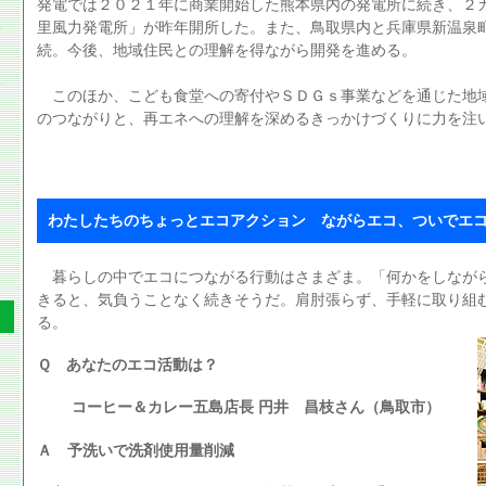
発電では２０２１年に商業開始した熊本県内の発電所に続き、２
里風力発電所」が昨年開所した。また、鳥取県内と兵庫県新温泉
続。今後、地域住民との理解を得ながら開発を進める。
このほか、こども食堂への寄付やＳＤＧｓ事業などを通じた地
のつながりと、再エネへの理解を深めるきっかけづくりに力を注
わたしたちのちょっとエコアクション ながらエコ、ついでエ
暮らしの中でエコにつながる行動はさまざま。「何かをしなが
きると、気負うことなく続きそうだ。肩肘張らず、手軽に取り組
る。
Ｑ あなたのエコ活動は？
コーヒー＆カレー五島店長 円井 昌枝さん（鳥取市）
Ａ 予洗いで洗剤使用量削減