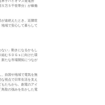
は米子バイオマス発電所
同５万５千世帯分）が稼働
給が途絶えたとき、近隣世
、地域で安心して暮らして
わない」動きになるかもし
り組むＳＤＧｓに向けた環
、新たな市場開拓につなが
し、自国や地域で電気を無
的な視点で日常生活を支え
どもたちから、創電のアイ
「鳥取の強みを生かした電
。