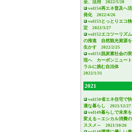
全、活用 2022/5/28
vol154再エネ普及へ活
発化 2022/4/26
vol153とっとりエコ検
定 2022/3/27
vol152エコツーリズム
の推進 自然観光資源を
生かす 2022/2/25
vol151脱炭素社会の実
現へ カーボンニュート
ラルに挑む自治体
2022/1/31
2021
vol150省エネ住宅で快
適な暮らし 2021/12/27
vol149暮らしで未来を
変える～エシカル消費の
ススメ～ 2021/10/26
vol148環境に優しい車