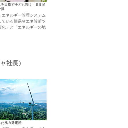
入を目指す子ども向け「ＢＥＭ
社員
たエネルギー管理システム
している簡易省エネ診断ツ
素化」と「エネルギーの地
ジャ社長）
した風力発電所