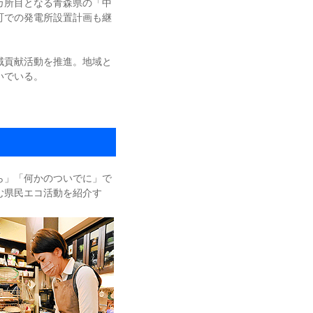
カ所目となる青森県の「中
町での発電所設置計画も継
域貢献活動を推進。地域と
いでいる。
コ
ら」「何かのついでに」で
む県民エコ活動を紹介す