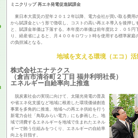
ミニクリップ 再エネ発電促進賦課金
東日本大震災の翌年２０１２年以降、電力会社が買い取る費用
から賦課金という形で徴収し、コストの高い再エネ導入を後押し
9
と、賦課金単価は下落する。本年度の単価は前年度比２．０５円
り、経産省によると、月４００キロワット時を使用する標準家庭
の負担減となる。
地域を支える環境（エコ）活
株式会社エナテクス
（倉吉市清谷町２丁目 福井利明社長）
エネルギー自給率向上推進
8
脱炭素社会の実現に向けて、太陽光発電の普及
や省エネ化支援など地域に根差した環境価値創造
事業を多角的に推進。地域への再エネ供給を行う
新電力会社「鳥取みらい電力」にも参画した。地
域で消費するエネルギーを地域で生まれたエネル
ギーで賄う仕組みをつくり、エネルギーの自給率
向上を目指す。