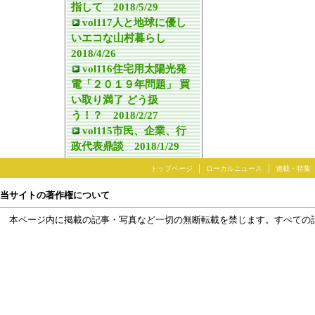
指して 2018/5/29
vol117人と地球に優し
いエコな山村暮らし
2018/4/26
vol116住宅用太陽光発
電「２０１９年問題」 買
い取り満了 どう扱
う！？ 2018/2/27
vol115市民、企業、行
政代表鼎談 2018/1/29
｜
｜
トップページ
ローカルニュース
連載・特集
当サイトの著作権について
本ページ内に掲載の記事・写真など一切の無断転載を禁じます。すべての
ネットワーク上の著作権について（日本新聞協会）