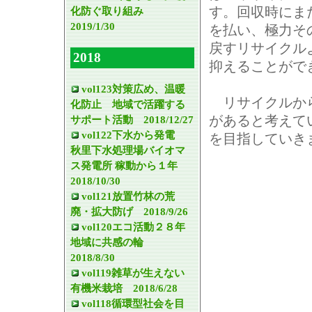
す。回収時にま
化防ぐ取り組み
2019/1/30
を払い、極力そ
戻すリサイクル
2018
抑えることがで
vol123対策広め、温暖
リサイクルから
化防止 地域で活躍する
があると考えて
サポート活動 2018/12/27
vol122下水から発電
を目指していき
秋里下水処理場バイオマ
ス発電所 稼動から１年
2018/10/30
vol121放置竹林の荒
廃・拡大防げ 2018/9/26
vol120エコ活動２８年
地域に共感の輪
2018/8/30
vol119雑草が生えない
有機米栽培 2018/6/28
vol118循環型社会を目