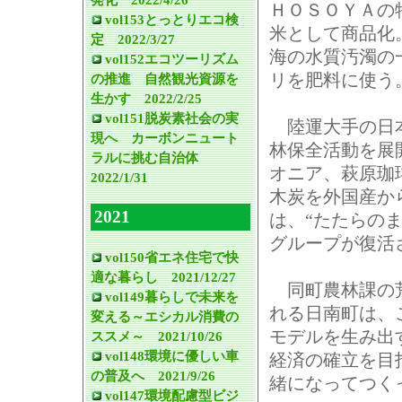
ＨＯＳＯＹＡの
vol153とっとりエコ検
米として商品化
定 2022/3/27
海の水質汚濁の
vol152エコツーリズム
リを肥料に使う
の推進 自然観光資源を
生かす 2022/2/25
vol151脱炭素社会の実
陸運大手の日本
現へ カーボンニュート
林保全活動を展
ラルに挑む自治体
オニア、萩原珈
2022/1/31
木炭を外国産か
2021
は、“たたらの
グループが復活
vol150省エネ住宅で快
適な暮らし 2021/12/27
同町農林課の荒
vol149暮らしで未来を
れる日南町は、
変える～エシカル消費の
モデルを生み出
ススメ～ 2021/10/26
vol148環境に優しい車
経済の確立を目
の普及へ 2021/9/26
緒になってつく
vol147環境配慮型ビジ