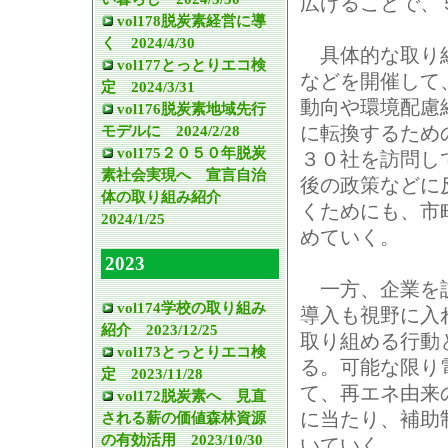
広げることで、
vol178脱炭素経営に導
く 2024/4/30
具体的な取り組
vol177とっとりエコ検
などを開催して
定 2024/3/31
動向や環境配慮
vol176脱炭素地域先行
に転換するため
モデルに 2024/2/28
vol175２０５０年脱炭
３０社を訪問し
素社会実現へ 宣言自治
後の政策などに
体の取り組み紹介
くためにも、市
2024/1/25
めていく。
2023
一方、企業を訪
vol174学校の取り組み
導入も視野に入
紹介 2023/12/25
取り組める行動
vol173とっとりエコ検
る。可能な限り
定 2023/11/28
て、再エネ由来
vol172脱炭素へ 見直
に当たり、補助
される薪の価値森林資源
の有効活用 2023/10/30
いていく。