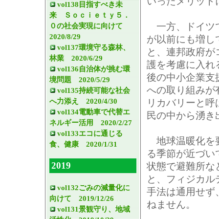
いったメリット
vol138目指すべき未
来 Ｓｏｃｉｅｔｙ５．
一方、ドイツで
０の社会実現に向けて
2020/8/29
が以前にも増し
vol137環境守る森林、
と、連邦政府が
林業 2020/6/29
護を考慮に入れ
vol136自治体が挑む環
後の中小企業支
境問題 2020/5/29
への取り組みが
vol135持続可能な社会
へ力添え 2020/4/30
リカバリーと呼
vol134電動車で代替エ
民の中から湧き
ネルギー活用 2020/2/27
vol133エコに通じる
地球温暖化を要
食、健康 2020/1/31
る季節が近づい
2019
状態で避難所な
と、フィジカル
vol132ごみの減量化に
手法は通用せず
向けて 2019/12/26
ねません。
vol131景観守り、地域