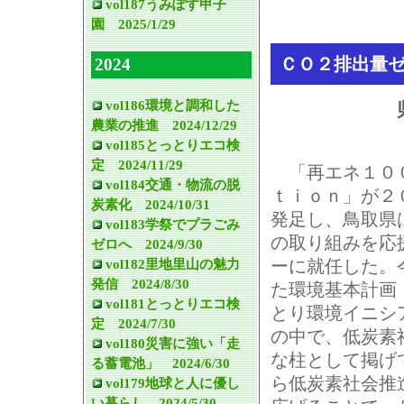
vol187うみぽす甲子
園 2025/1/29
ＣＯ２排出量
2024
vol186環境と調和した
農業の推進 2024/12/29
vol185とっとりエコ検
定 2024/11/29
「再エネ１０
vol184交通・物流の脱
ｔｉｏｎ」が２
炭素化 2024/10/31
発足し、鳥取県
vol183学祭でプラごみ
の取り組みを応
ゼロへ 2024/9/30
ーに就任した。
vol182里地里山の魅力
発信 2024/8/30
た環境基本計画
vol181とっとりエコ検
とり環境イニシ
定 2024/7/30
の中で、低炭素
vol180災害に強い「走
な柱として掲げ
る蓄電池」 2024/6/30
ら低炭素社会推
vol179地球と人に優し
い暮らし 2024/5/30