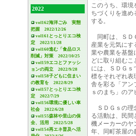
このうち、環境
2022
ちづくりを進め
する。
vol162海洋ごみ 実態
把握 2022/12/26
vol161とっとりエコ検
同町は、ＳＤＧ
定 2022/11/28
産業を元気にす
vol160進む「食品ロス
業や農業を基盤
削減」対策 2022/10/25
どに取り組むこ
vol159エコとファッシ
には、ＳＤＧｓ
ョンの両立 2022/9/28
標をそれぞれ表
vol158子どもに住まい
の教育を 2022/8/29
舎を彩る「アン
vol157とっとりエコ検
ｓのまち」のア
定 2022/7/29
vol156環境に優しい車
ＳＤＧｓの理念
社会 2022/6/28
る活動は、民間
vol155森林や里山の保
全、活用 2022/5/28
機メーカーのヤ
vol154再エネ普及へ活
年、同町茶屋の
発化 2022/4/26