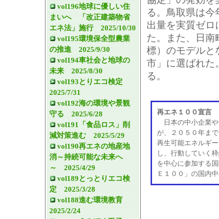
vol196地球に優しい住
る。鳥取県は今
まいへ 「改正建築物省
出量を実質ゼロ
エネ法」施行 2025/10/30
た。また、日南
vol195環境保全型農業
標）のモデルと
の推進 2025/9/30
vol194車社会と地球の
市」に選ばれた
未来 2025/8/30
る。
vol193とりエコ検定
2025/7/31
vol192海の環境や景観
再エネ１００宣言 
守る 2025/6/28
日本の中小企業や
vol191「食品ロス」削
が、２０５０年まで
減対策進む 2025/5/29
再生可能エネルギー
vol190再エネの地産地
し、行動していく枠
消～持続可能な未来へ
を中心に参加する国
～ 2025/4/29
Ｅ１００」の国内中
vol189とっとりエコ検
定 2025/3/28
vol188進む環境教育
2025/2/24