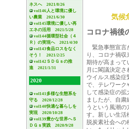
ネスへ 2021/8/26
vol146人と環境に優し
気候
い農業 2021/6/30
vol145環境に優しい再
エネの活用 2021/5/28
コロナ禍後
vol144循環型社会（４
Ｒ）の実現へ 2021/4/30
緊急事態宣言
vol143食品ロスをなく
り、コロナ禍収
そう！ 2021/2/25
vol142ＳＤＧｓの推
期待が高まって
進 2021/1/31
月に閣議決定さ
ウイルス感染症
2020
で、テレワーク
して感染症の拡
vol141多様な生態系を
ましたが、自粛
守る 2020/12/28
vol140快適な暮らしを
うという風潮の
実現 2020/10/28
す。新しい生活
vol139豊かな世界へＳ
脱炭素社会への
ＤＧｓ実践 2020/9/28