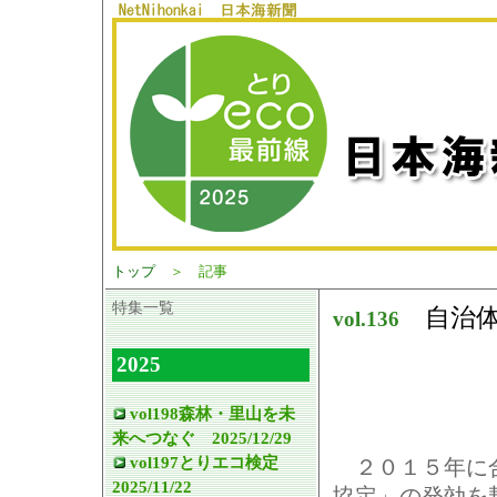
トップ
＞ 記事
特集一覧
自治体
vol.
136
2025
vol198森林・里山を未
来へつなぐ 2025/12/29
vol197とりエコ検定
２０１５年に合
2025/11/22
協定」の発効を