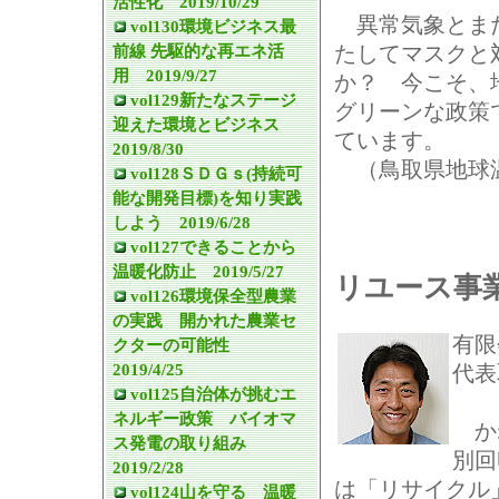
活性化 2019/10/29
異常気象とまだ
vol130環境ビジネス最
たしてマスクと
前線 先駆的な再エネ活
用 2019/9/27
か？ 今こそ、
vol129新たなステージ
グリーンな政策
迎えた環境とビジネス
ています。
2019/8/30
（鳥取県地球温
vol128ＳＤＧｓ(持続可
能な開発目標)を知り実践
しよう 2019/6/28
vol127できることから
温暖化防止 2019/5/27
リユース事
vol126環境保全型農業
の実践 開かれた農業セ
有限
クターの可能性
2019/4/25
代表
vol125自治体が挑むエ
ネルギー政策 バイオマ
かね
ス発電の取り組み
別回
2019/2/28
は「リサイクル
vol124山を守る 温暖