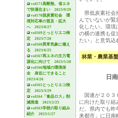
vol171高断熱、省エネ
で快適住まい 2023/9/29
県低炭素社会推
vol170脱炭素社会 環
んでいないが緊
境対応車の普及・拡大
化したい。環境
へ 2023/8/27
vol169とっとりエコ検
の横の連携も促
定 2023/7/26
たい」と意気込
vol168異常気象に備え
る 2023/6/25
vol167再エネの主力電
林業・農業基
源化に向けて 2023/5/28
vol166地域の環境保
全 身近にできること
日南
2023/4/26
vol165とっとりエコ検
定 2023/3/29
国連が２０３０
vol164「食品ロス」削
に向けた取り組
減推進 2023/2/25
vol163学校の取り組み
だ。県内でも昨
紹介 2023/1/27
来都市」に日南