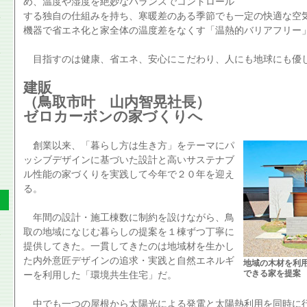
め、温度や湿度を絶妙なバランスでコントロール
する独自の仕組みを持ち、寒暖差のある季節でも一定の快適な空
機器で省エネ化と家全体の温度差をなくす「温熱的バリアフリー
目指すのは健康、省エネ、安心にこだわり、人にも地球にも優
建販
（鳥取市叶 山内智晃社長）
ゼロカーボンの家づくりへ
創業以来、「暮らし方は生き方」をテーマにパ
ッシブデザインに基づいた設計と高いサステナブ
ル性能の家づくりを実践して今年で２０年を迎え
る。
年間の設計・施工棟数に制約を設けながら、鳥
取の地域になじむ暮らしの提案を１棟ずつ丁寧に
提供してきた。一貫してきたのは地域材を生かし
た内外意匠デザインの追求・実践と自然エネルギ
地域の木材を利
できる家を提案
ーを利用した「環境共生住宅」だ。
中でも一つの屋根から太陽光による発電と太陽熱利用を同時に