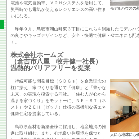
電池や電気自動車、Ｖ２Ｈシステムを活用して、
モデルハウスの
災害時でも電気が使えるレジリエンスの高い住ま
いになる。
昨年９月、鳥取市湖山町東３丁目にこれらを網羅したモデルハ
の良さやキッズデザインなど、安全・快適で健康・省エネにも配
く。
株式会社ホームズ
（倉吉市八屋 牧井健一社長）
温熱的バリアフリーを提案
持続可能な開発目標（ＳＤＧｓ）を企業理念の
柱に据え、家づくりを通じて「健康」と「豊かな
未来」の実現を模索する同社。「住む人が心から
温まる家づくり」をモットーに、ＮＥ－ＳＴ（ネ
スト）やＺＥＨ（ゼッチ）仕様の高機能な省エネ
健康住宅を提案している。
鳥取県産材を新築全棟に採用し、地産地消の推
進に取り組む。また、心地良い住環境を保つた
人にも地球にも