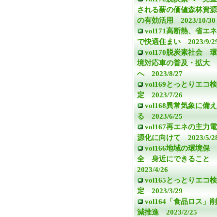
される薪の価値森林資源
の有効活用 2023/10/30
vol171高断熱、省エネ
で快適住まい 2023/9/2
vol170脱炭素社会 環
境対応車の普及・拡大
へ 2023/8/27
vol169とっとりエコ検
定 2023/7/26
vol168異常気象に備え
る 2023/6/25
vol167再エネの主力電
源化に向けて 2023/5/2
vol166地域の環境保
全 身近にできること
2023/4/26
vol165とっとりエコ検
定 2023/3/29
vol164「食品ロス」削
減推進 2023/2/25