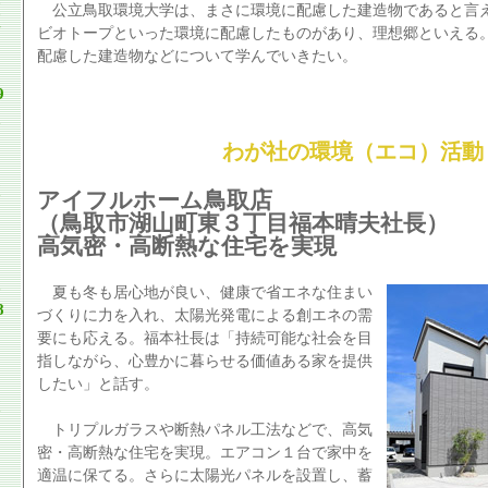
公立鳥取環境大学は、まさに環境に配慮した建造物であると言
ビオトープといった環境に配慮したものがあり、理想郷といえる
配慮した建造物などについて学んでいきたい。
9
わが社の環境（エコ）活動
アイフルホーム鳥取店
（鳥取市湖山町東３丁目福本晴夫社長）
高気密・高断熱な住宅を実現
夏も冬も居心地が良い、健康で省エネな住まい
8
づくりに力を入れ、太陽光発電による創エネの需
要にも応える。福本社長は「持続可能な社会を目
指しながら、心豊かに暮らせる価値ある家を提供
したい」と話す。
トリプルガラスや断熱パネル工法などで、高気
密・高断熱な住宅を実現。エアコン１台で家中を
適温に保てる。さらに太陽光パネルを設置し、蓄