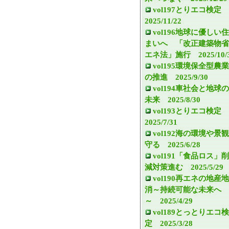
vol197とりエコ検定
2025/11/22
vol196地球に優しい住
まいへ 「改正建築物省
エネ法」施行 2025/10/
vol195環境保全型農業
の推進 2025/9/30
vol194車社会と地球の
未来 2025/8/30
vol193とりエコ検定
2025/7/31
vol192海の環境や景観
守る 2025/6/28
vol191「食品ロス」削
減対策進む 2025/5/29
vol190再エネの地産地
消～持続可能な未来へ
～ 2025/4/29
vol189とっとりエコ検
定 2025/3/28