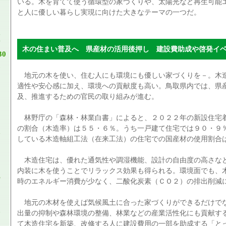
いる。木を育てて使う循環型の家づくりや、太陽光など再生可能
と人に優しい暮らし実現に向けた大きなテーマの一つだ。
木の住まい普及へ 県産材の活用後押し 建設費助成や啓発イ
30
地元の木を使い、住む人にも環境にも優しい家づくりを－。木
適性や安心感に加え、環境への貢献度も高い。鳥取県内では、県
及、推進するための官民の取り組みが進む。
林野庁の「森林・林業白書」によると、２０２２年の新設住宅
の割合（木造率）は５５・６％。うち一戸建て住宅では９０・９
している木造軸組工法（在来工法）の住宅での国産材の使用割合
木造住宅は、優れた通気性や調湿機能、設計の自由度の高さな
内装に木を使うことでリラックス効果も得られる。環境面でも、
時のエネルギー消費が少なく、二酸化炭素（ＣＯ２）の排出削減
地元の木材を使えば気候風土に合った家づくりができるだけで
出量の抑制や森林環境の整備、林業などの産業活性化にも貢献す
て木造住宅を新築、改修する人に建設費用の一部を助成する「と