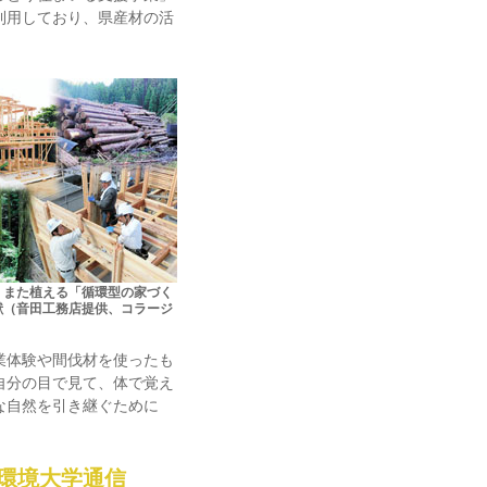
利用しており、県産材の活
、また植える「循環型の家づく
献（音田工務店提供、コラージ
業体験や間伐材を使ったも
自分の目で見て、体で覚え
な自然を引き継ぐために
。
環境大学通信