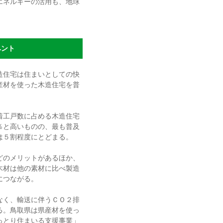
エネルギーの活用も、地球
ベント
造住宅は住まいとしての快
産材を使った木造住宅を普
着工戸数に占める木造住宅
％と高いものの、最も普及
は５割程度にとどまる。
どのメリットがあるほか、
木材は他の素材に比べ製造
につながる。
なく、輸送に伴うＣＯ２排
る。鳥取県は県産材を使っ
っとり住まいる支援事業」