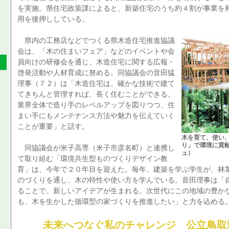
を実施。県住宅政策課によると、新築住宅のうち約４割が事業を
用を後押ししている。
県内の工務店などでつくる県木造住宅推進協議
会は、「木の住まいフェア」などのイベントや会
員向けの研修会を通じ、木造住宅に関する広報・
啓発活動や人材育成に努める。同協議会の音田猛
理事（７２）は「木造住宅は、確かな技術で建て
てきちんと管理すれば、長く住むことができる。
業界全体で造り手のレベルアップを図りつつ、住
まい手にもメンテナンス方法や魅力を伝えていく
ことが重要」と話す。
木を育て、使い
り」で環境に貢
同協議会が米子高専（米子市彦名町）と連携し
ュ）
て取り組む「環境共生型ものづくりデザイン教
育」は、今年で２０年目を迎えた。毎年、建築を学ぶ学生が、林
のづくりを通し、木の特性や使い方を学んでいる。音田理事は「
ることで、新しいアイデアが生まれる。次世代にこの地域の豊か
も、木を生かした循環型の家づくりを推進したい」と力を込める
未来へつなぐ私のチャレンジ 公立鳥取