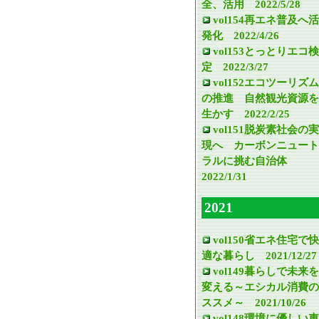
全、活用 2022/5/28
vol154再エネ普及へ活
発化 2022/4/26
vol153とっとりエコ検
定 2022/3/27
vol152エコツーリズム
の推進 自然観光資源を
生かす 2022/2/25
vol151脱炭素社会の実
現へ カーボンニュート
ラルに挑む自治体
2022/1/31
2021
vol150省エネ住宅で快
適な暮らし 2021/12/27
vol149暮らしで未来を
変える～エシカル消費の
ススメ～ 2021/10/26
vol148環境に優しい車