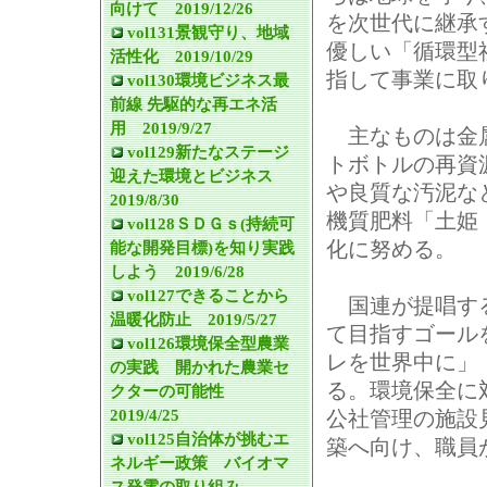
向けて 2019/12/26
を次世代に継承
vol131景観守り、地域
優しい「循環型
活性化 2019/10/29
指して事業に取
vol130環境ビジネス最
前線 先駆的な再エネ活
用 2019/9/27
主なものは金
vol129新たなステージ
トボトルの再資
迎えた環境とビジネス
や良質な汚泥な
2019/8/30
機質肥料「土姫
vol128ＳＤＧｓ(持続可
化に努める。
能な開発目標)を知り実践
しよう 2019/6/28
vol127できることから
国連が提唱する
温暖化防止 2019/5/27
て目指すゴール
vol126環境保全型農業
レを世界中に」
の実践 開かれた農業セ
る。環境保全に
クターの可能性
2019/4/25
公社管理の施設
vol125自治体が挑むエ
築へ向け、職員
ネルギー政策 バイオマ
ス発電の取り組み