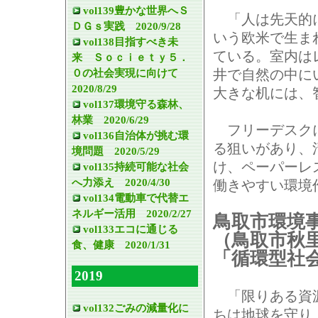
vol139豊かな世界へＳ
「人は先天的
ＤＧｓ実践 2020/9/28
いう欧米で生ま
vol138目指すべき未
ている。室内は
来 Ｓｏｃｉｅｔｙ５．
０の社会実現に向けて
井で自然の中に
2020/8/29
大きな机には、
vol137環境守る森林、
林業 2020/6/29
フリーデスクに
vol136自治体が挑む環
る狙いがあり、
境問題 2020/5/29
け、ペーパーレ
vol135持続可能な社会
へ力添え 2020/4/30
働きやすい環境
vol134電動車で代替エ
ネルギー活用 2020/2/27
鳥取市環境
vol133エコに通じる
（鳥取市秋
食、健康 2020/1/31
「循環型社
2019
「限りある資
vol132ごみの減量化に
ちは地球を守り