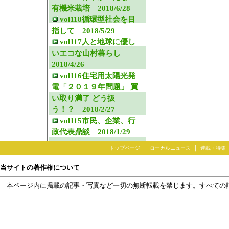
有機米栽培 2018/6/28
vol118循環型社会を目
指して 2018/5/29
vol117人と地球に優し
いエコな山村暮らし
2018/4/26
vol116住宅用太陽光発
電「２０１９年問題」 買
い取り満了 どう扱
う！？ 2018/2/27
vol115市民、企業、行
政代表鼎談 2018/1/29
｜
｜
トップページ
ローカルニュース
連載・特集
当サイトの著作権について
本ページ内に掲載の記事・写真など一切の無断転載を禁じます。すべての
ネットワーク上の著作権について（日本新聞協会）