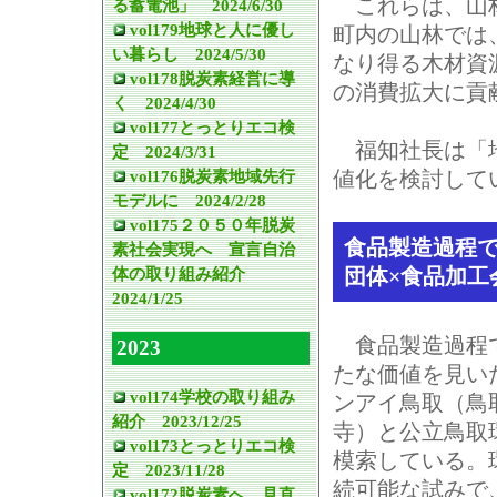
これらは、山林
る蓄電池」 2024/6/30
vol179地球と人に優し
町内の山林では
い暮らし 2024/5/30
なり得る木材資
vol178脱炭素経営に導
の消費拡大に貢
く 2024/4/30
vol177とっとりエコ検
福知社長は「地
定 2024/3/31
vol176脱炭素地域先行
値化を検討して
モデルに 2024/2/28
vol175２０５０年脱炭
食品製造過程で
素社会実現へ 宣言自治
体の取り組み紹介
団体×食品加工
2024/1/25
食品製造過程
2023
たな価値を見い
vol174学校の取り組み
ンアイ鳥取（鳥
紹介 2023/12/25
寺）と公立鳥取
vol173とっとりエコ検
模索している。
定 2023/11/28
続可能な試みで
vol172脱炭素へ 見直