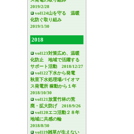
2019/2/28
vol124山を守る 温暖
化防ぐ取り組み
2019/1/30
2018
vol123対策広め、温暖
化防止 地域で活躍する
サポート活動 2018/12/27
vol122下水から発電
秋里下水処理場バイオマ
ス発電所 稼動から１年
2018/10/30
vol121放置竹林の荒
廃・拡大防げ 2018/9/26
vol120エコ活動２８年
地域に共感の輪
2018/8/30
vol119雑草が生えない