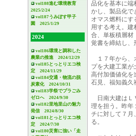
品化を基本に端
vol188進む環境教育
2025/2/24
かし、製品化で
vol187うみぽす甲子
オマス燃料にす
園 2025/1/29
用する考え。建
合、単板積層材
2024
覚書を締結し、
vol186環境と調和した
農業の推進 2024/12/29
１７年から、オ
vol185とっとりエコ検
プを大建工業が
定 2024/11/29
高付加価値化を
vol184交通・物流の脱
石見、福知義久
炭素化 2024/10/31
vol183学祭でプラごみ
ゼロへ 2024/9/30
日南大建はＬＶ
vol182里地里山の魅力
理を担う。昨年
発信 2024/8/30
チに対して７月
vol181とっとりエコ検
る。
定 2024/7/30
vol180災害に強い「走