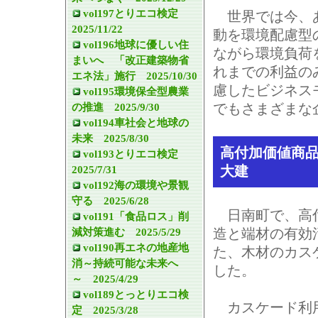
vol197とりエコ検定
世界では今、あ
2025/11/22
動を環境配慮型
vol196地球に優しい住
ながら環境負荷
まいへ 「改正建築物省
れまでの利益の
エネ法」施行 2025/10/30
慮したビジネス
vol195環境保全型農業
でもさまざまな
の推進 2025/9/30
vol194車社会と地球の
未来 2025/8/30
高付加価値商
vol193とりエコ検定
大建
2025/7/31
vol192海の環境や景観
守る 2025/6/28
日南町で、高
vol191「食品ロス」削
造と端材の有効
減対策進む 2025/5/29
vol190再エネの地産地
た、木材のカス
消～持続可能な未来へ
した。
～ 2025/4/29
vol189とっとりエコ検
カスケード利
定 2025/3/28