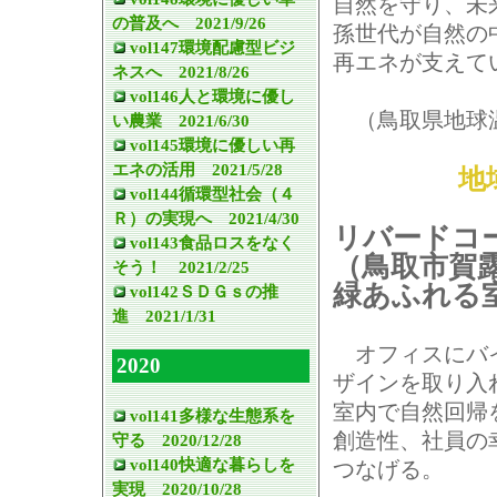
自然を守り、未
の普及へ 2021/9/26
孫世代が自然の
vol147環境配慮型ビジ
再エネが支えて
ネスへ 2021/8/26
vol146人と環境に優し
（鳥取県地球温
い農業 2021/6/30
vol145環境に優しい再
エネの活用 2021/5/28
地
vol144循環型社会（４
Ｒ）の実現へ 2021/4/30
リバードコ
vol143食品ロスをなく
（鳥取市賀
そう！ 2021/2/25
緑あふれる
vol142ＳＤＧｓの推
進 2021/1/31
オフィスにバ
2020
ザインを取り入
室内で自然回帰
vol141多様な生態系を
創造性、社員の
守る 2020/12/28
vol140快適な暮らしを
つなげる。
実現 2020/10/28