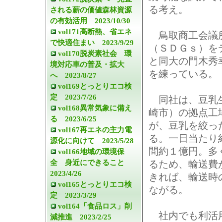
る考え。
される薪の価値森林資源
の有効活用 2023/10/30
vol171高断熱、省エネ
鳥取商工会議所
で快適住まい 2023/9/29
（ＳＤＧｓ）を
vol170脱炭素社会 環
と同大の門木秀
境対応車の普及・拡大
を練っている。
へ 2023/8/27
vol169とっとりエコ検
定 2023/7/26
同社は、豆乳生
vol168異常気象に備え
崎市）の拠点工
る 2023/6/25
が、豆乳を絞っ
vol167再エネの主力電
る。一日当たり
源化に向けて 2023/5/28
間約１億円。多
vol166地域の環境保
全 身近にできること
るため、輸送費
2023/4/26
きれば、輸送時
vol165とっとりエコ検
ながる。
定 2023/3/29
vol164「食品ロス」削
社内でも利活用
減推進 2023/2/25