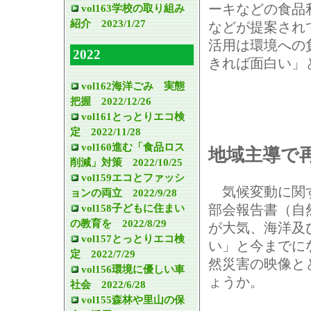
ーキなどの食品
vol163学校の取り組み
紹介 2023/1/27
などが提案され
活用は環境への
2022
きれば面白い」
vol162海洋ごみ 実態
把握 2022/12/26
vol161とっとりエコ検
定 2022/11/28
vol160進む「食品ロス
地域主導で
削減」対策 2022/10/25
vol159エコとファッシ
気候変動に関す
ョンの両立 2022/9/28
vol158子どもに住まい
部会報告書（自
の教育を 2022/8/29
が大気、海洋及
vol157とっとりエコ検
い」と今までに
定 2022/7/29
然災害の映像と
vol156環境に優しい車
ょうか。
社会 2022/6/28
vol155森林や里山の保