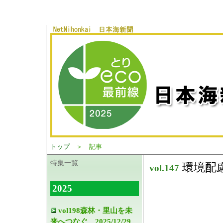
トップ
＞ 記事
特集一覧
環境配
vol.
147
2025
vol198森林・里山を未
来へつなぐ 2025/12/29