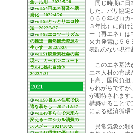
全、活用 2022/5/28
同じ時期に日本
vol154再エネ普及へ活
した。パリ協定
発化 2022/4/26
０５０年ゼロカ
vol153とっとりエコ検
３年比）に向け
定 2022/3/27
ー（再エネ）は
vol152エコツーリズム
の推進 自然観光資源を
火力発電は５６
生かす 2022/2/25
表記のない現行
vol151脱炭素社会の実
現へ カーボンニュート
このエネ基法改
ラルに挑む自治体
エネ人材の育成
2022/1/31
ト高、国民負担
2021
られがちですが
が期待されます
vol150省エネ住宅で快
構築することで
適な暮らし 2021/12/27
による経済循環
vol149暮らしで未来を
変える～エシカル消費の
異常気象の頻発
ススメ～ 2021/10/26
vol148環境に優しい車